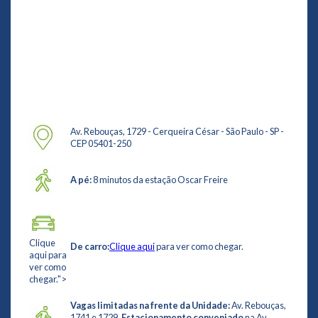
Av. Rebouças, 1729 - Cerqueira César - São Paulo - SP -
CEP 05401-250
A pé:
8 minutos da estação Oscar Freire
Clique
De carro:
Clique aqui
para ver como chegar.
aqui para
ver como
chegar.">
Vagas limitadas na frente da Unidade:
Av. Rebouças,
1741 e 1729.
Estacionamento conveniado
na Av