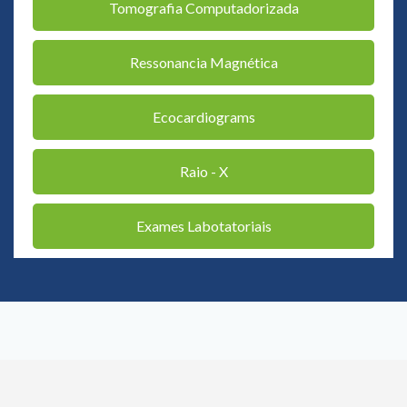
Tomografia Computadorizada
Ressonancia Magnética
Ecocardiograms
Raio - X
Exames Labotatoriais