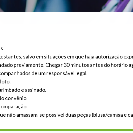
es
estantes, salvo em situações em que haja autorização expr
ndado previamente. Chegar 30 minutos antes do horário 
ompanhados de um responsável legal.
foto.
arimbado e assinado.
 do convênio.
 comparação.
 não amassam, se possível duas peças (blusa/camisa e cal