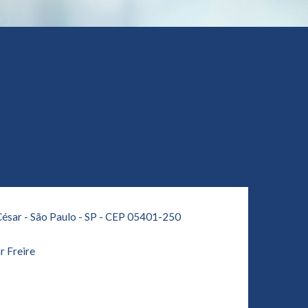
César - São Paulo - SP - CEP 05401-250
r Freire