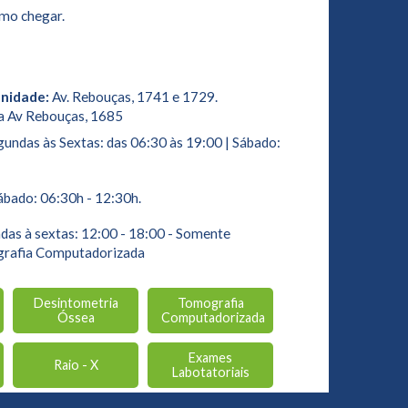
mo chegar.
Unidade:
Av. Rebouças, 1741 e 1729.
a Av Rebouças, 1685
undas às Sextas: das 06:30 às 19:00 | Sábado:
bado: 06:30h - 12:30h.
as à sextas: 12:00 - 18:00 - Somente
grafia Computadorizada
Desintometria
Tomografia
Óssea
Computadorizada
Exames
Raio - X
Labotatoriais