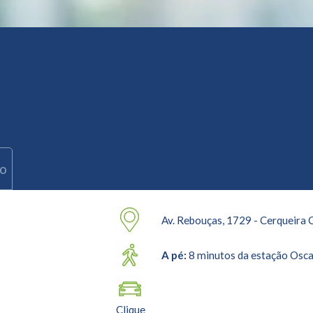
ro
Av. Rebouças, 1729 - Cerqueira 
A pé:
8 minutos da estação Osca
Clique