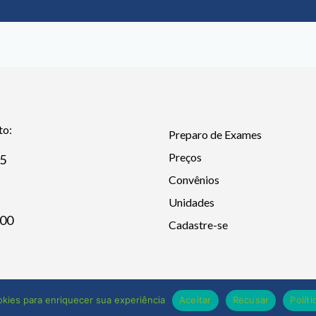
to:
Preparo de Exames
Preços
25
Convênios
Unidades
600
Cadastre-se
ookies para enriquecer sua experiência
Aceitar
Recusar
Polít
Eigier Diagnósticos © 2019. Todos os direitos reservados.