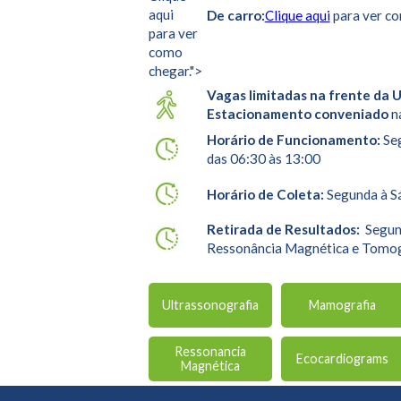
aqui
De carro:
Clique aqui
para ver co
para ver
como
chegar.">
Vagas limitadas na frente da 
Estacionamento conveniado
n
Horário de Funcionamento:
Seg
das 06:30 às 13:00
Horário de Coleta:
Segunda à Sá
Retirada de Resultados:
Segund
Ressonância Magnética e Tomo
Ultrassonografia
Mamografia
Ressonancia
Ecocardiograms
Magnética