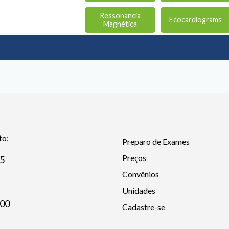
Ressonancia
Ecocardiograms
Magnética
to:
Preparo de Exames
Preços
25
Convênios
Unidades
600
Cadastre-se