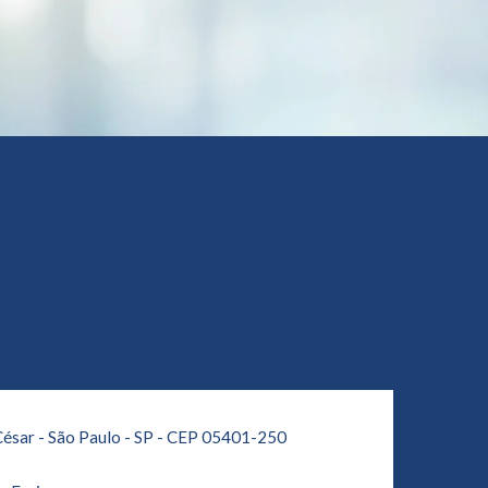
César - São Paulo - SP - CEP 05401-250