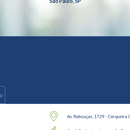
São Paulo, SP
ro
Av. Rebouças, 1729 - Cerqueira 