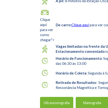
A pé:
8 minutos da estação Osca
Clique
aqui
De carro:
Clique aqui
para ver co
para ver
como
chegar.">
Vagas limitadas na frente da 
Estacionamento conveniado
n
Horário de Funcionamento:
Seg
das 06:30 às 13:00
Horário de Coleta:
Segunda à Sá
Retirada de Resultados:
Segund
Ressonância Magnética e Tomo
Ultrassonografia
Mamografia