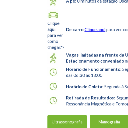
A pé:
8 minutos da estação Osca
Clique
aqui
De carro:
Clique aqui
para ver co
para ver
como
chegar.">
Vagas limitadas na frente da 
Estacionamento conveniado
n
Horário de Funcionamento:
Seg
das 06:30 às 13:00
Horário de Coleta:
Segunda à Sá
Retirada de Resultados:
Segund
Ressonância Magnética e Tomo
Ultrassonografia
Mamografia