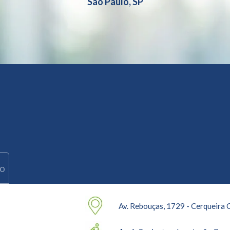
São Paulo, SP
ro
Av. Rebouças, 1729 - Cerqueira 