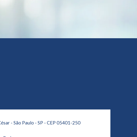
César - São Paulo - SP - CEP 05401-250