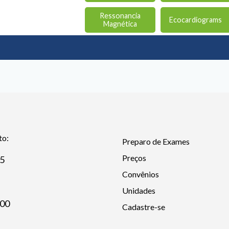
Ressonancia
Ecocardiograms
Magnética
to:
Preparo de Exames
Preços
25
Convênios
Unidades
600
Cadastre-se